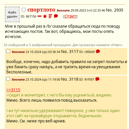
спортлото
No.
2935
Аноним
29.09.2022 (чт) 22:25:46
Файл
Ответ
удалён
ID: 867156
[
]
Мне в прошлый раз в /b/ сказали обращаться сюда по поводу
исчезающих постов. Так вот, обращаюсь, мои посты опять
исчезли.
33 сообщений и 5 изображений пропущено. Для просмотра нажмите «Ответ».
No.
3117
Аноним
23.10.2024 (ср) 03:36:34
ID: c900d9
Вообще, конечно, надо добавить правило на запрет политоты и
уже банить сразу нахѣръ, а не тратить время на увещевания
бесполезные.
No.
3118
Аноним
23.10.2024 (ср) 11:19:00
ID: 91f597
>>3115
>Сидит и мониторит, с чего бы ему ущемиться, видимо.
Мимо. Всего лишь появился повод высказаться.
>их тут насильно удерживают! Наверное, у них только один
этот сайт на провайдере открывается, бедненькие.
Мимо. См. ниже про веб-архив.