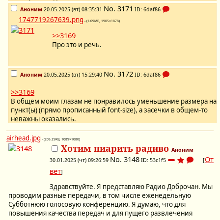
No.
3171
Аноним
20.05.2025 (вт) 08:35:31
ID: 6daf86
1747719267639.png
- (1.09MB, 1905×1878)
>>3169
Про это и речь.
No.
3172
Аноним
20.05.2025 (вт) 15:29:40
ID: 6daf86
>>3169
В общем моим глазам не понравилось уменьшение размера на
пункт(ы) (прямо прописанный font-size), а засечки в общем-то
неважны оказались.
airhead.jpg
- (205.29KB, 1089×1080)
Хотим пиарить радиво
Аноним
No.
3148
От
30.01.2025 (чт) 09:26:59
ID: 53c1f5
[
вет
]
Здравствуйте. Я представляю Радио Доброчан. Мы
проводим разные передачи, в том числе еженедельную
Субботнюю голосовую конференцию. Я думаю, что для
повышения качества передач и для пущего развлечения