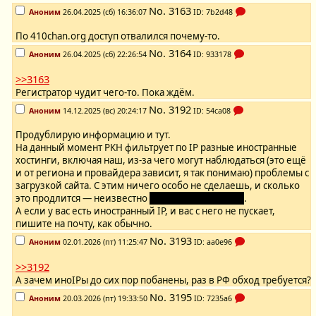
No.
3163
Аноним
26.04.2025 (сб) 16:36:07
ID: 7b2d48
По 410chan.org доступ отвалился почему-то.
No.
3164
Аноним
26.04.2025 (сб) 22:26:54
ID: 933178
>>3163
Регистратор чудит чего-то. Пока ждём.
No.
3192
Аноним
14.12.2025 (вс) 20:24:17
ID: 54ca08
Продублирую информацию и тут.
На данный момент РКН фильтрует по IP разные иностранные
хостинги, включая наш, из-за чего могут наблюдаться (это ещё
и от региона и провайдера зависит, я так понимаю) проблемы с
загрузкой сайта. С этим ничего особо не сделаешь, и сколько
это продлится — неизвестно
(уже навсегда, поди)
.
А если у вас есть иностранный IP, и вас с него не пускает,
пишите на почту, как обычно.
No.
3193
Аноним
02.01.2026 (пт) 11:25:47
ID: aa0e96
>>3192
А зачем иноIPы до сих пор побанены, раз в РФ обход требуется?
No.
3195
Аноним
20.03.2026 (пт) 19:33:50
ID: 7235a6