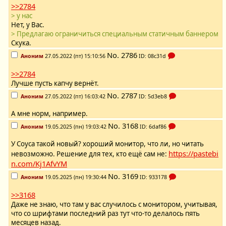
>>2784
> у нас
Нет, у Вас.
> Предлагаю ограничиться специальным статичным баннером
Скука.
No.
2786
Аноним
27.05.2022 (пт) 15:10:56
ID: 08c31d
>>2784
Лучше пусть капчу вернёт.
No.
2787
Аноним
27.05.2022 (пт) 16:03:42
ID: 5d3eb8
А мне норм, например.
No.
3168
Аноним
19.05.2025 (пн) 19:03:42
ID: 6daf86
У Соуса такой новый? хороший монитор, что ли, но читать
https://pastebi
невозможно. Решение для тех, кто ещё сам не:
n.com/Kj1AfvYM
No.
3169
Аноним
19.05.2025 (пн) 19:30:44
ID: 933178
>>3168
Даже не знаю, что там у вас случилось с монитором, учитывая,
что со шрифтами последний раз тут что-то делалось пять
месяцев назад.