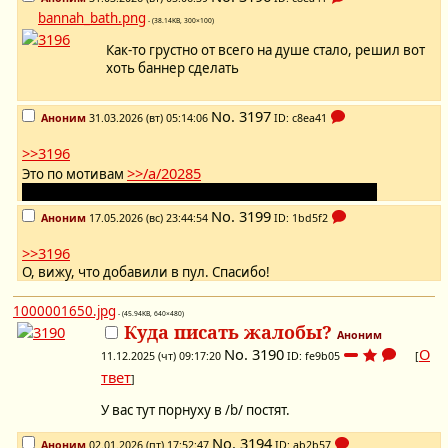
bannah_bath.png
- (38.14KB, 300×100)
Как-то грустно от всего на душе стало, решил вот
хоть баннер сделать
No.
3197
Аноним
31.03.2026 (вт) 05:14:06
ID: c8ea41
>>3196
>>/a/20285
Это по мотивам
Тем временем Камина с фапчи на что-то мне намекает
No.
3199
Аноним
17.05.2026 (вс) 23:44:54
ID: 1bd5f2
>>3196
О, вижу, что добавили в пул. Спасибо!
1000001650.jpg
- (45.94KB, 640×480)
Куда писать жалобы?
Аноним
No.
3190
О
11.12.2025 (чт) 09:17:20
ID: fe9b05
[
твет
]
У вас тут порнуху в /b/ постят.
No.
3194
Аноним
02.01.2026 (пт) 17:52:47
ID: ab2b57