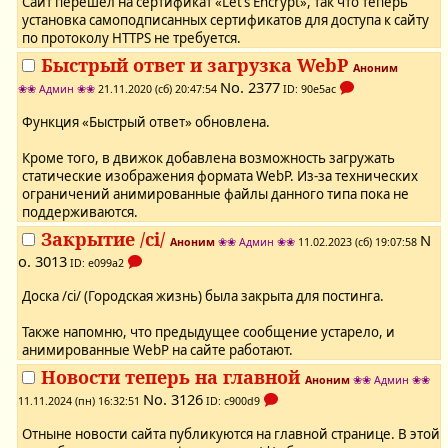
Сайт перешёл на сертификат «Let’s Encrypt», так что теперь
установка самоподписанных сертификатов для доступа к сайту
по протоколу HTTPS не требуется.
Быстрый ответ и загрузка WebP
Аноним
No.
2377
❀❀ Админ ❀❀
21.11.2020 (сб) 20:47:54
ID: 90e5ac
Функция «Быстрый ответ» обновлена.
Кроме того, в движок добавлена возможность загружать
статические изображения формата WebP. Из-за технических
ограничений анимированные файлы данного типа пока не
поддерживаются.
Закрытие /ci/
N
Аноним
❀❀ Админ ❀❀
11.02.2023 (сб) 19:07:58
o.
3013
ID: e099a2
Доска /ci/ (Городская жизнь) была закрыта для постинга.
Также напомню, что предыдущее сообщение устарело, и
анимированные WebP на сайте работают.
Новости теперь на главной
Аноним
❀❀ Админ ❀❀
No.
3126
11.11.2024 (пн) 16:32:51
ID: c900d9
Отныне новости сайта публикуются на главной странице. В этой