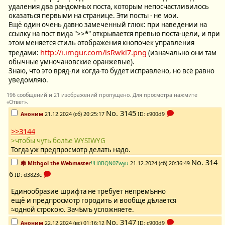
удаления два рандомных поста, которым непосчастливилось
оказаться первыми на странице. Эти посты - не мои.
Ещё один очень давно замеченный глюк: при наведении на
ссылку на пост вида ">>
*
" открывается превью поста-цели, и при
этом меняется стиль отображения кнопочек управления
http://i.imgur.com/lsRwkl7.png
тредами:
(изначально они там
обычные умночановские оранжевые).
Знаю, что это вряд-ли когда-то будет исправлено, но всё равно
уведомляю.
196 сообщений и 21 изображений пропущено. Для просмотра нажмите
«Ответ».
No.
3145
Аноним
21.12.2024 (сб) 20:25:17
ID: c900d9
>>3144
>чтобы чуть болѣе WYSIWYG
Тогда уж предпросмотр делать надо.
No.
314
🕸️ Mithgol the Webmaster
!!H0BQN0Zwyu
21.12.2024 (сб) 20:36:49
6
ID: d3823c
Единообразие шрифта не требует непремѣнно
ещё и предпросмотр городить и вообще дѣлается
≈одной строкою. Зачѣмъ усложняете.
No.
3147
Аноним
22.12.2024 (вс) 01:16:12
ID: c900d9