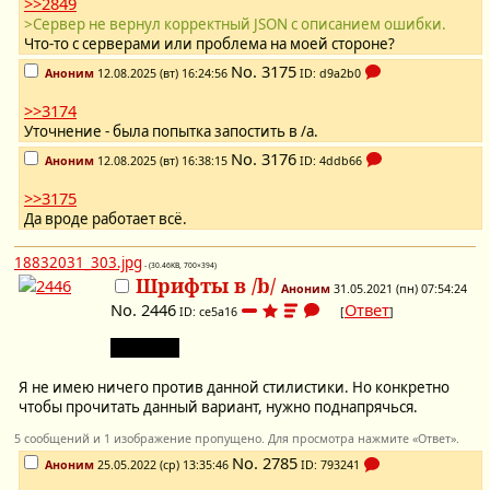
>>2849
>Сервер не вернул корректный JSON с описанием ошибки.
Что-то с серверами или проблема на моей стороне?
No.
3175
Аноним
12.08.2025 (вт) 16:24:56
ID: d9a2b0
>>3174
Уточнение - была попытка запостить в /a.
No.
3176
Аноним
12.08.2025 (вт) 16:38:15
ID: 4ddb66
>>3175
Да вроде работает всё.
18832031_303.jpg
- (30.46KB, 700×394)
Шрифты в /b/
Аноним
31.05.2021 (пн) 07:54:24
No.
2446
Ответ
ID: ce5a16
[
]
не очень.
Я не имею ничего против данной стилистики. Но конкретно
чтобы прочитать данный вариант, нужно поднапрячься.
5 сообщений и 1 изображение пропущено. Для просмотра нажмите «Ответ».
No.
2785
Аноним
25.05.2022 (ср) 13:35:46
ID: 793241