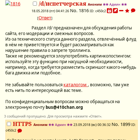
/d/испетчерская
Аноним
❀❀ Админ ❀❀
No.
1816
18.05.2018 (пт) 04:41:26
ID: c450c2
Ответ
[
]
Раздел /d/ предназначен для обсуждения работы
сайта, его модерации и смежных вопросов.
Из-за технического статуса данного раздела, отвлечённый флуд
в нём не приветствуется и будет рассматриваться как
нарушение правила о запрете троллинга.
Также не рекомендуется злоупотреблять картинкопостингом:
используйте эту функцию при насущной необходимости,
например, когда требуется разместить скриншот какого-нибудь
бага движка или подобное.
каталогом
Не забывайте пользоваться
, возможно, там уже
есть нить по интересующей вас теме.
По конфиденциальным вопросам можно обращаться на
электронную почту
bus@410chan.org
3 сообщений пропущено. Для просмотра нажмите «Ответ».
HTTPS
No.
1899
Аноним
❀❀ Админ ❀❀
23.09.2018 (вс) 00:36:32
ID:
c450c2