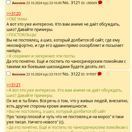
No.
3121
Аноним
23.10.2024 (ср) 23:16:00
ID: c900d9
>>3120
>ОБЕ темы
А вот это уже интересно. Кто вам аниме не даёт обсуждать,
шиз? Давайте примеры.
>ПОСТОЯЛЬЦЫ
Вы не постоялец, а шиз, который долбится об сайт, где ему
некомфортно, и где его админ прямо оскорбляет и посылает
нахѣръ.
>Я сохранил и заскринил эти посты.
Да это понятно. Ещё и постить по чаносрачерским помойкам с
такими же боевыми шизоидами будете десять лет.
No.
3122
Аноним
23.10.2024 (ср) 23:19:57
ID: 91f597
>>3121
>А вот это уже интересно. Кто вам аниме не даёт обсуждать,
шиз? Давайте примеры.
Ох же ж ты блин. Вся речь о том, что у живых людей, внезапно,
есть другие стороны кроме анимешности.
>Вы не постоялец, а шиз, который долбится об сайт
Про "юзер плохой и чуть что не постоялец и на мороз" я таки
уже писал. Ничего нового" (c).
>Да это понятно. Ещё и постить по чаносрачерским помойкам с