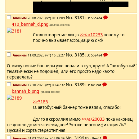
Если кто-то хочет попробовать свои силы, могу
еще кропнутый оригинал приложить
No.
3181
Аноним
28.08.2025 (чт) 01:17:09
ID: 55e4a4
410_bannah_d.png
- (59.61KB, 300×100)
>>/a/10233
Столпотворение лиц в
почему-то
прочно вызывает ассоциацию с /d/
No.
3185
Аноним
11.09.2025 (чт) 16:52:27
ID: 55e4a4
О, вижу новые баннеры уже попали в пул, круто! А "автобусный"
тематически не подошел, или его просто надо как-то
переделать?
No.
3189
Аноним
17.10.2025 (пт) 00:46:32
ID: bc0caf
bannah_b.png
- (48.10KB, 300×100)
>>3185
О, автобусный баннер тоже взяли, спасибо!
>>/a/20033
Долго я скроллил мимо
пока наконец
не дошло до меня очевидное! Это же персонификация /b/!
Пускай и сорта стереотипная
No.
3196
Аноним
31.03.2026 (вт) 05:06:39
ID: c8ea41