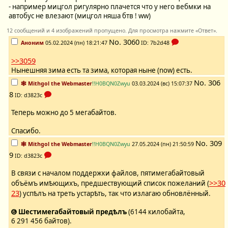
- например мицгол ригулярно плачется что у него вебмки на
автобус не влезают (мицгол няша бтв ! ww)
12 сообщений и 4 изображений пропущено. Для просмотра нажмите «Ответ».
No.
3060
Аноним
05.02.2024 (пн) 18:21:47
ID: 7b2d48
>>3059
Нынешняя зима есть та зима, которая ныне (now) есть.
No.
306
🕸️ Mithgol the Webmaster
!!H0BQN0Zwyu
03.03.2024 (вс) 15:07:37
8
ID: d3823c
Теперь можно до 5 мегабайтов.
Спасибо.
No.
309
🕸️ Mithgol the Webmaster
!!H0BQN0Zwyu
27.05.2024 (пн) 21:50:59
9
ID: d3823c
В связи с началом поддержки файлов, пятимегабайтовый
>>30
объёмъ имѣющихъ, предшествующий список пожеланий (
23
) успѣлъ на треть устарѣть, так что излагаю обновлённый.
➏
Шестимегабайтовый предѣлъ
(6144 килобайта,
6 291 456 байтов).