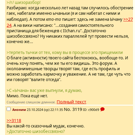
>/r/ шизоразбор!
Разбираю: когда несколько лет назад там случилось обострение
гаек, набегали именно ычаньки (я и сам набегал с ними и
>>27
наблюдал). А потом
кто-то
пишет: здесь не замена Ычану
24
. А на вики написано: "...создания самостоятельного
пристанища для беженцев с IIchan.ru". Достаточно
шизобессвязно? Ну никаких параллелей тут провести нельзя,
конечно же...
>терпеть тычки от тех, кому вы в процессе эго прищемили
О благе (активности) твоего сайта беспокоюсь, вообоще-то. И
очень хочу понять, чем же ты его видишь. Это форум. А
околоанимешные творцы творят там, где есть профиль и
можно заработать кармочку и уважение. А не там, где чуть что
им говорят "валите отседа".
>С «Ычана» вас уже выпнули, я думаю,
Мимо. Пока ещё нет.
Полный текст
Сообщение слишком длинное.
.
No.
3119
Аноним
23.10.2024 (ср) 22:11:35
ID: c900d9
>>3118
Вы какой-то сказочный мудак, конечно.
>Достаточно шизобессвязно?