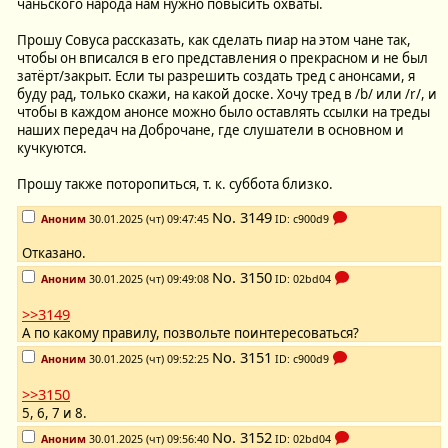
чаньского народа нам нужно повысить охваты.
Прошу Совуса рассказать, как сделать пиар на этом чане так,
чтобы он вписался в его представления о прекрасном и не был
затёрт/закрыт. Если ты разрешить создать тред с анонсами, я
буду рад, только скажи, на какой доске. Хочу тред в /b/ или /r/, и
чтобы в каждом анонсе можно было оставлять ссылки на треды
наших передач на Доброчане, где слушатели в основном и
кучкуются.
Прошу также поторопиться, т. к. суббота близко.
No.
3149
Аноним
30.01.2025 (чт) 09:47:45
ID: c900d9
Отказано.
No.
3150
Аноним
30.01.2025 (чт) 09:49:08
ID: 02bd04
>>3149
А по какому правилу, позвольте поинтересоваться?
No.
3151
Аноним
30.01.2025 (чт) 09:52:25
ID: c900d9
>>3150
5, 6, 7 и 8.
No.
3152
Аноним
30.01.2025 (чт) 09:56:40
ID: 02bd04