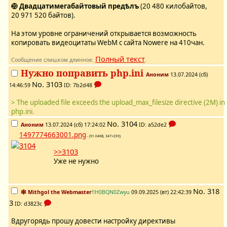
⓴
Двадцатимегабайтовый предѣлъ
(20 480 килобайтов,
20 971 520 байтов).
На этом уровне ограничений открывается возможность
копировать видеоцитаты WebM с сайта Nowere на 410чан.
Полный текст
Сообщение слишком длинное.
.
Нужно поправить php.ini
Аноним
13.07.2024 (сб)
No.
3103
14:46:59
ID: 7b2d48
> The uploaded file exceeds the upload_max_filesize directive (2M) in
php.ini.
No.
3104
Аноним
13.07.2024 (сб) 17:24:02
ID: a52de2
1497774663001.png
- (91.04KB, 347×259)
>>3103
Уже не нужно
No.
318
🕸️ Mithgol the Webmaster
!!H0BQN0Zwyu
09.09.2025 (вт) 22:42:39
3
ID: d3823c
Вдругорядь прошу довести настройку директивы