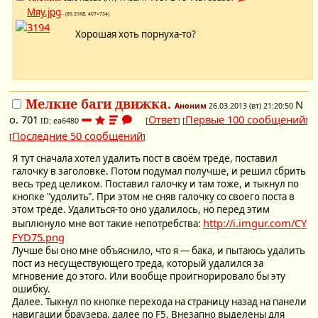
Мяу.jpg
- (89.31KB, 407×734)
Хорошая хоть порнуха-то?
Мелкие баги движка.
N
Аноним
26.03.2013 (вт) 21:20:50
o.
701
Ответ
Первые 100 сообщений
ID: ea6480
[
] [
]
Последние 50 сообщений
[
]
Я тут сначала хотел удалить пост в своём треде, поставил
галочку в заголовке. Потом подумал получше, и решил сбрить
весь тред целиком. Поставил галочку и там тоже, и тыкнул по
кнопке "удолить". При этом не сняв галочку со своего поста в
этом треде. Удалиться-то оно удалилось, но перед этим
http://i.imgur.com/CY
выплюнуло мне вот такие непотребства:
FYD75.png
Лучше бы оно мне объяснило, что я — бака, и пытаюсь удалить
пост из несуществующего треда, который удалился за
мгновение до этого. Или вообще проигнорировало бы эту
ошибку.
Далее. Тыкнул по кнопке перехода на страницу назад на панели
навигации браузера, далее по F5. Внезапно выделены для