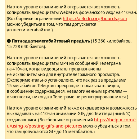
На этом уровне ограничений открывается возможность
копировать видеоцитаты WebM из форчанского wsg/ на 410чан.
https://a.4cdn.org/boards.json
(Во сборнике ограничений
можно убедиться в том, что там допускается
до шести мегабайтов.)
⓯
Пятнадцатимегабайтовый предѣлъ
(15 360 килобайтов,
15 728 640 байтов).
На этом уровне ограничений открывается возможность
копировать видеоцитаты MP4 из сообщений Телеграма
на 410чан, когда видеоцитаты предназначены
не исключительно для внутрителеграмного просмотра.
(Экспериментально установлено, что как раз за предѣлами
15 мегабайтов Telegram прекращает показывать видео,
в сообщении содержащееся, незалогиненным зрителям —
в частности, никогда в Телеграме не регистрировавшимся.)
На этом уровне ограничений также открывается и возможность
выкладывать на 410чан анимации GIF, для Твиттера (нынѣ 𝕏)
https://help.x.com/r
создававшіяся. (Во сборнике ограничений
u/using-x/posting-gifs-and-pictures
можно убедиться в том,
что там допускаются GIF до 15 мегабайтов.)