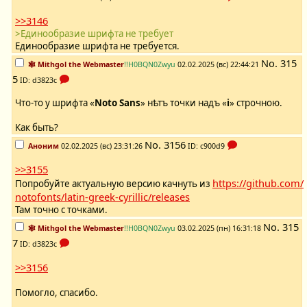
>>3146
>Единообразие шрифта не требует
Единообразие шрифта не требуется.
No.
315
🕸️ Mithgol the Webmaster
!!H0BQN0Zwyu
02.02.2025 (вс) 22:44:21
5
ID: d3823c
Что-то у шрифта «
Noto Sans
» нѣтъ точки надъ «
і
» строчною.
Как быть?
No.
3156
Аноним
02.02.2025 (вс) 23:31:26
ID: c900d9
>>3155
https://github.com/
Попробуйте актуальную версию качнуть из
notofonts/latin-greek-cyrillic/releases
Там точно с точками.
No.
315
🕸️ Mithgol the Webmaster
!!H0BQN0Zwyu
03.02.2025 (пн) 16:31:18
7
ID: d3823c
>>3156
Помогло, спасибо.