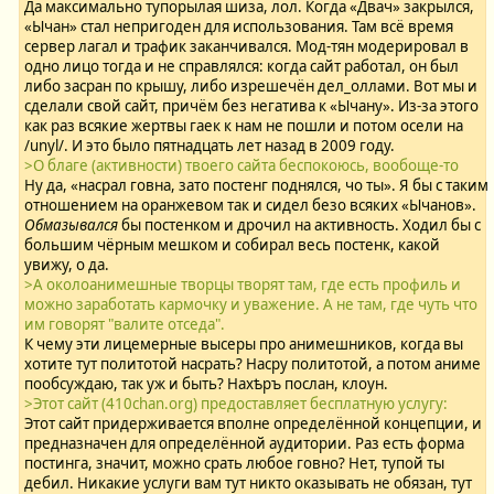
Да максимально тупорылая шиза, лол. Когда «Двач» закрылся,
«Ычан» стал непригоден для использования. Там всё время
сервер лагал и трафик заканчивался. Мод-тян модерировал в
одно лицо тогда и не справлялся: когда сайт работал, он был
либо засран по крышу, либо изрешечён дел_оллами. Вот мы и
сделали свой сайт, причём без негатива к «Ычану». Из-за этого
как раз всякие жертвы гаек к нам не пошли и потом осели на
/unyl/. И это было пятнадцать лет назад в 2009 году.
>О благе (активности) твоего сайта беспокоюсь, вообоще-то
Ну да, «насрал говна, зато постенг поднялся, чо ты». Я бы с таким
отношением на оранжевом так и сидел безо всяких «Ычанов».
Обмазывался
бы постенком и дрочил на активность. Ходил бы с
большим чёрным мешком и собирал весь постенк, какой
увижу, о да.
>А околоанимешные творцы творят там, где есть профиль и
можно заработать кармочку и уважение. А не там, где чуть что
им говорят "валите отседа".
К чему эти лицемерные высеры про анимешников, когда вы
хотите тут политотой насрать? Насру политотой, а потом аниме
пообсуждаю, так уж и быть? Нахѣръ послан, клоун.
>Этот сайт (410chan.org) предоставляет бесплатную услугу:
Этот сайт придерживается вполне определённой концепции, и
предназначен для определённой аудитории. Раз есть форма
постинга, значит, можно срать любое говно? Нет, тупой ты
дебил. Никакие услуги вам тут никто оказывать не обязан, тут