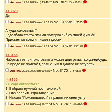
No.
3021
Аноним
17.05.2023 (ср) 13:46:20
ID: c1051d
>>3020
Да.
No.
3166
Аноним
19.05.2025 (пн) 17:12:45
ID: bf7525
А куда жаловаться?
Задолбала эта токсичная аватарка в /б со своей фигнёй.
Пристаёт ко всем и пишет гадости.
No.
3167
Аноним
19.05.2025 (пн) 17:29:34
ID: 933178
>>3166
Набрасывает он толстовато и может доиграться когда-нибудь,
но вроде не пристаёт, если с ним в диалог не вступать.
No.
3170
Аноним
20.05.2025 (вт) 00:56:07
ID: 5f9c3e
>>3166
>А куда жаловаться?
1. Выбрать нужный пост галочкой
2. Отскроллить страницу вниз
3. Нажать "Пожаловаться" в правом нижнем углу
No.
3174
Аноним
12.08.2025 (вт) 16:23:34
ID: d9a2b0