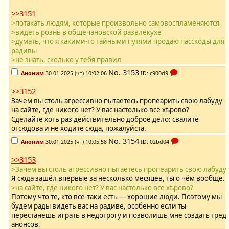
>>3151
>потакать людям, которые произвольно самовоспламеняются
>видеть рознь в общечановской развлекухе
>думать, что я какими-то тайными путями продаю пасскоды для
радивы
>не знать, сколько у тебя правил
No.
3153
Аноним
30.01.2025 (чт) 10:02:06
ID: c900d9
>>3152
Зачем вы столь агрессивно пытаетесь пропеарить свою лабуду
на сайте, где никого нет? У вас настолько всё хѣрово?
Сделайте хоть раз действительно доброе дело: свалите
отсюдова и не ходите сюда, пожалуйста.
No.
3154
Аноним
30.01.2025 (чт) 10:05:58
ID: 02bd04
>>3153
>Зачем вы столь агрессивно пытаетесь пропеарить свою лабуду
Я сюда зашёл впервые за несколько месяцев, ты о чём вообще.
>на сайте, где никого нет? У вас настолько всё хѣрово?
Потому что те, кто всё-таки есть — хорошие люди. Поэтому мы
будем рады видеть вас на радиве, особенно если ты
перестанешь играть в недотрогу и позволишь мне создать тред
анонсов.