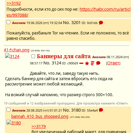
>>3192
https://habr.com/ru/articl
Подробности, если кто до сих пор не:
es/997088/
No.
3201
Аноним
19.06.2026 (пт) 19:32:04
ID: 0c61eb
Пожалуйста, разбаньте Tor на чтение. Если не положено, то всё
равно спасибо.
41🍅chan.png
- (29.89KB, 300×100)
Баннеры для сайта
Аноним
08.11.2024 (пт)
No.
3124
Ответ
08:57:17
ID: c900d9
[
]
Давайте, что ли, заведу такую нить.
Сделать баннер для сайта и затем вбросить его сюда на
рассмотрение может любой желающий.
На всякий случай напомню, что размер строго 300×100.
19 сообщений и 12 изображений пропущено. Для просмотра нажмите «Ответ».
No.
3180
Аноним
28.08.2025 (чт) 01:01:21
ID: 55e4a4
bannah_410_bus_shopped.png
- (377.26KB, 900×299)
>>3179
Вот увеличенный рабочий макет, для сравнения