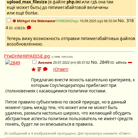
upload_max_filesize
(в файле
php.ini
или гдѣ она там
ещё может быть) до пятимегабайтовой величины
или ещё болѣе.
No.
318
🕸️ Mithgol the Webmaster
!!H0BQN0Zwyu
10.09.2025 (ср) 06:55:04
4
ID: d3823c
Теперь вижу возможность отправки пятимегабайтовых файлов
возобновлённою.
FYwDHNHWYAE65iE.jpg
- (1.39MB, 1500×2243)
No.
2849
Аноним
29.07.2022 (пт) 00:37:02
ID: a8feda
Ответ
[
]
Предлагаю внести ясность касательно критериев, к
которым Соус/модераторы прибегают при
столкновениях с касающимися политики постами.
Пятое правило субъективно по своей природе, но в данный
момент грань между тем, что может или не может быть
удалено, размыта настолько широко, что желающий обсудить
абстрактные аспекты политики пользователь не имеет средств
понять, будет ли он вписываться в правила.
26 сообщений и 4 изображений пропущено. Для просмотра нажмите «Ответ».