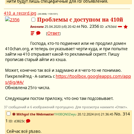
нити будут лишь специфичные для /d/ объявления.
410_a_record.jpg
- (38.68KB, 1106×591)
Проблемы с доступом на 410й
No.
2356
Аноним
25.04.2020 (сб) 20:42:44
ID: a763dd
Ответ
[
]
Господа, кто-то подменил или не продлил домен
410chan.org, и теперь он указывает черти-куда, и при попытке
зайти на 410 открывает какой-то рекламный скрипт. Пишу
прописав старый айпи из кэша.
Может, конечно так всё и задумано и я чего-то не понимаю.
https://toolbox.googleapps.com/app
Пикрелейтед - A-запись с
s/dig/#A/
Обновлена 25го числа.
Следующим постом приложу, что оно там подсовывает.
37 сообщений и 6 изображений пропущено. Для просмотра нажмите «Ответ».
No.
314
🕸️ Mithgol the Webmaster
!!H0BQN0Zwyu
20.12.2024 (пт) 21:36:45
1
ID: d3823c
Сейчас всё рѣзво.