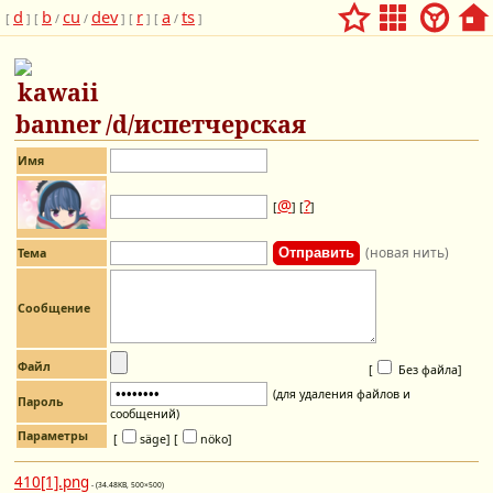
d
b
cu
dev
r
a
ts
[
] [
/
/
] [
] [
/
]
/d/испетчерская
Имя
@
?
[
] [
]
(новая нить)
Тема
Сообщение
Файл
[
Без файла
]
(для удаления файлов и
Пароль
сообщений)
Параметры
[
säge]
[
nöko]
410[1].png
- (34.48KB, 500×500)