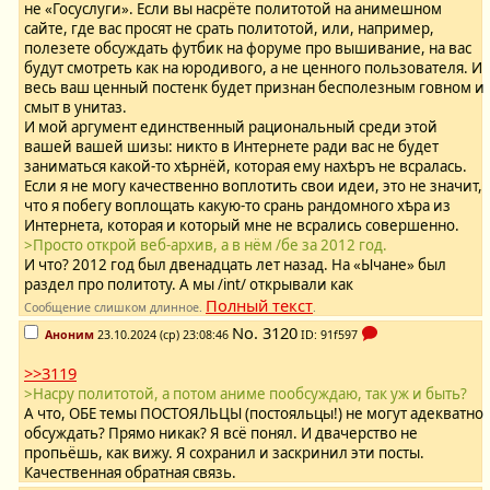
не «Госуслуги». Если вы насрёте политотой на анимешном
сайте, где вас просят не срать политотой, или, например,
полезете обсуждать футбик на форуме про вышивание, на вас
будут смотреть как на юродивого, а не ценного пользователя. И
весь ваш ценный постенк будет признан бесполезным говном и
смыт в унитаз.
И мой аргумент единственный рациональный среди этой
вашей вашей шизы: никто в Интернете ради вас не будет
заниматься какой-то хѣрнёй, которая ему нахѣръ не всралась.
Если я не могу качественно воплотить свои идеи, это не значит,
что я побегу воплощать какую-то срань рандомного хѣра из
Интернета, которая и который мне не всрались совершенно.
>Просто открой веб-архив, а в нём /бе за 2012 год.
И что? 2012 год был двенадцать лет назад. На «Ычане» был
раздел про политоту. А мы /int/ открывали как
Полный текст
Сообщение слишком длинное.
.
No.
3120
Аноним
23.10.2024 (ср) 23:08:46
ID: 91f597
>>3119
>Насру политотой, а потом аниме пообсуждаю, так уж и быть?
А что, ОБЕ темы ПОСТОЯЛЬЦЫ (постояльцы!) не могут адекватно
обсуждать? Прямо никак? Я всё понял. И двачерство не
пропьёшь, как вижу. Я сохранил и заскринил эти посты.
Качественная обратная связь.