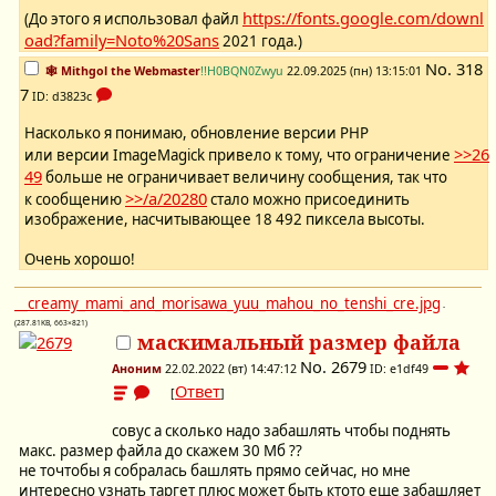
https://fonts.google.com/downl
(До этого я использовал файл
oad?family=Noto%20Sans
2021 года.)
No.
318
🕸️ Mithgol the Webmaster
!!H0BQN0Zwyu
22.09.2025 (пн) 13:15:01
7
ID: d3823c
Насколько я понимаю, обновление версии PHP
>>26
или версии ImageMagick привело к тому, что ограничение
49
больше не ограничивает величину сообщения, так что
>>/a/20280
к сообщению
стало можно присоединить
изображение, насчитывающее 18 492 пиксела высоты.
Очень хорошо!
__creamy_mami_and_morisawa_yuu_mahou_no_tenshi_cre.jpg
-
(287.81KB, 663×821)
маскимальный размер файла
No.
2679
Аноним
22.02.2022 (вт) 14:47:12
ID: e1df49
Ответ
[
]
совус а сколько надо забашлять чтобы поднять
макс. размер файла до скажем 30 Мб ??
не точтобы я собралась башлять прямо сейчас, но мне
интересно узнать таргет плюс может быть ктото еще забашляет